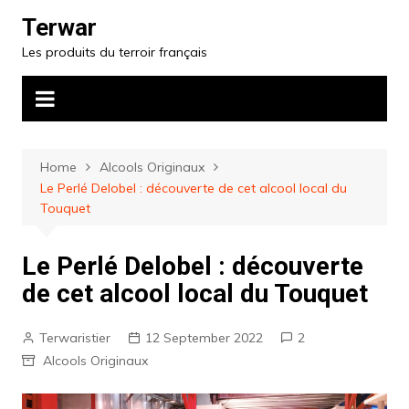
Skip
Terwar
to
Les produits du terroir français
content
Home
Alcools Originaux
Le Perlé Delobel : découverte de cet alcool local du
Touquet
Le Perlé Delobel : découverte
de cet alcool local du Touquet
Terwaristier
12 September 2022
2
Alcools Originaux