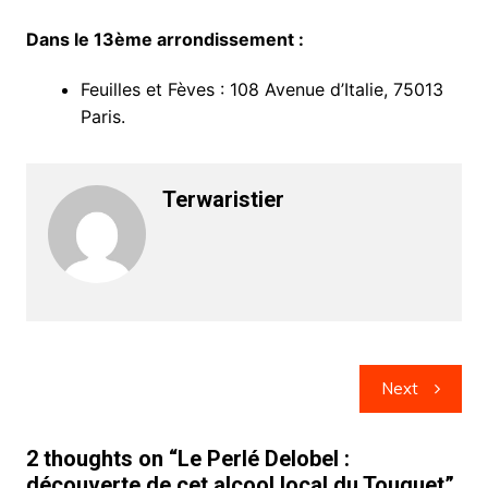
Dans le 13ème arrondissement :
Feuilles et Fèves : 108 Avenue d’Italie, 75013
Paris.
Terwaristier
Post
Next
navigation
2 thoughts on “
Le Perlé Delobel :
découverte de cet alcool local du Touquet
”